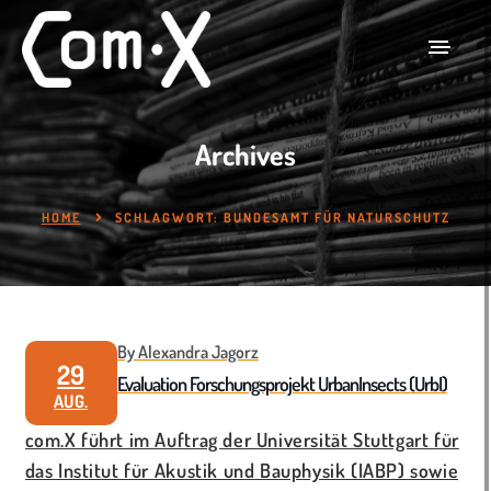
Archives
HOME
SCHLAGWORT:
BUNDESAMT FÜR NATURSCHUTZ
By Alexandra Jagorz
29
Evaluation Forschungsprojekt UrbanInsects (UrbI)
AUG.
com.X führt im Auftrag der Universität Stuttgart für
das Institut für Akustik und Bauphysik (IABP) sowie