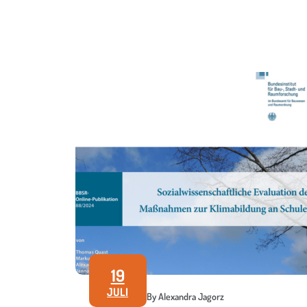
19
JULI
By Alexandra Jagorz