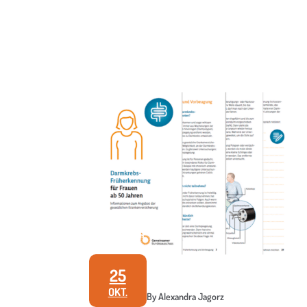
25
OKT.
By Alexandra Jagorz