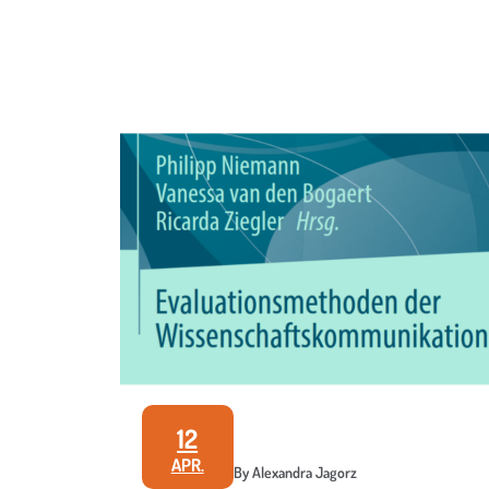
12
APR.
By Alexandra Jagorz